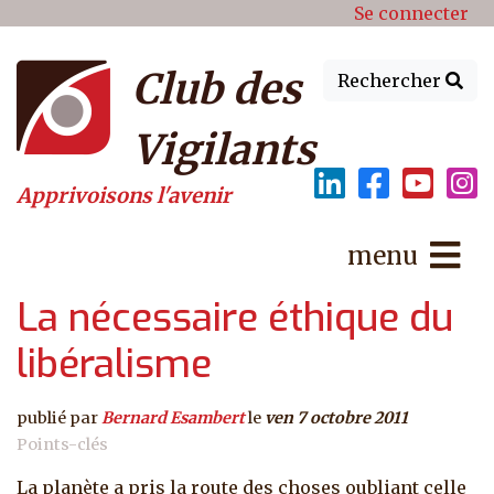
Menu du compte de l'utilisat
Aller au contenu principal
Se connecter
Club des
Rechercher
Vigilants
Apprivoisons l'avenir
menu
La nécessaire éthique du
libéralisme
publié par
Bernard Esambert
le
ven 7 octobre 2011
Points-clés
La planète a pris la route des choses oubliant celle