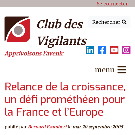
Menu du compte de l'utilisat
Aller au contenu principal
Se connecter
Club des
Rechercher
Vigilants
Apprivoisons l'avenir
menu
Relance de la croissance,
un défi prométhéen pour
la France et l’Europe
publié par
Bernard Esambert
le
mar 20 septembre 2005