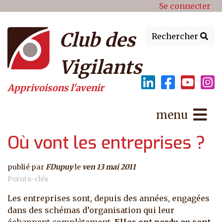
Menu du compte de l'utilisat
Aller au contenu principal
Se connecter
Club des
Rechercher
Vigilants
Apprivoisons l'avenir
menu
Où vont les entreprises ?
publié par
FDupuy
le
ven 13 mai 2011
Points-clés
Les entreprises sont, depuis des années, engagées
dans des schémas d’organisation qui leur