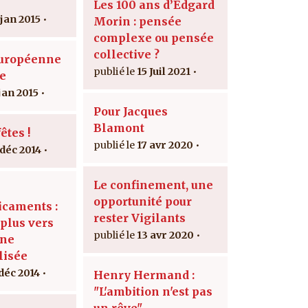
Les 100 ans d’Edgard
 jan 2015
Morin : pensée
complexe ou pensée
collective ?
Européenne
15 Juil 2021
ie
jan 2015
Pour Jacques
Blamont
êtes !
17 avr 2020
 déc 2014
Le confinement, une
opportunité pour
caments :
rester Vigilants
 plus vers
13 avr 2020
ine
lisée
 déc 2014
Henry Hermand :
"L'ambition n'est pas
un rêve"