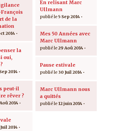
En relisant Marc
igilance
Ullmann
-François
5 Sep 2014
rt de la
nation
oct 2014
Mes 50 Années avec
Marc Ullmann
29 Aoû 2014
penser la
i oui,
?
Pause estivale
 Sep 2014
30 Juil 2014
 peut-il
Marc Ullmann nous
re rêver ?
a quittés
 Aoû 2014
12 juin 2014
ivale
Juil 2014