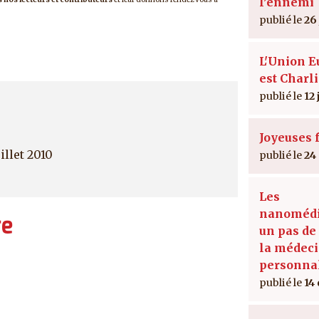
l’ennemi
26
L'Union 
est Charl
12 
Joyeuses f
illet 2010
24
Les
nanomédi
re
un pas de
la médec
personna
14