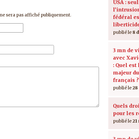
USA : seu
l’intrusio
ne sera pas affiché publiquement.
fédéral es
liberticid
8 
3 mn de v
avec Xavi
: Quel est
majeur d
français ?
28
Quels dro
pour les r
21
3 mn de v