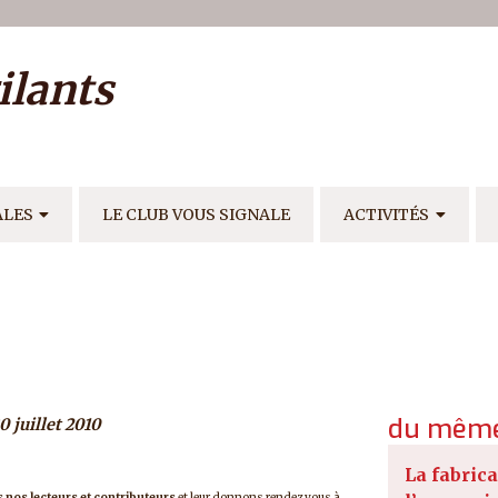
ilisateur
ilants
E
ALES
LE CLUB VOUS SIGNALE
ACTIVITÉS
du même
0 juillet 2010
La fabrica
 nos lecteurs et contributeurs
et leur donnons rendez vous à