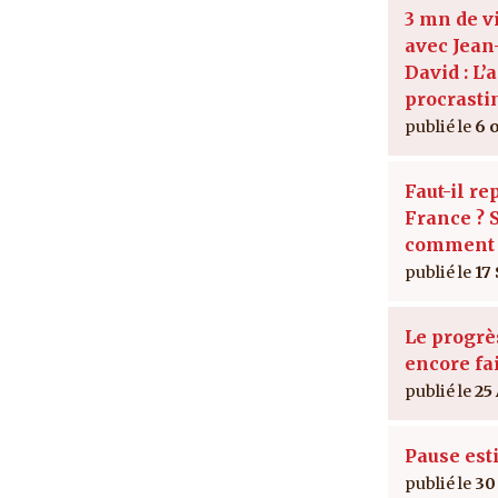
3 mn de v
avec Jean
David : L’a
procrasti
6 
Faut-il re
France ? S
comment 
17
Le progrès
encore fai
25
Pause est
30 