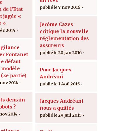
le
7 nov 2016
n de l’Etat
t jugée «
e »
Jerôme Cazes
déc 2014
critique la nouvelle
réglementation des
assureurs
igilance
20 jan 2016
er Fontanet
 le défaut
u modèle
Pour Jacques
 (2e partie)
Andréani
 nov 2014
1 Aoû 2015
its demain
Jacques Andréani
obots ?
nous a quittés
 nov 2014
29 Juil 2015
igilance