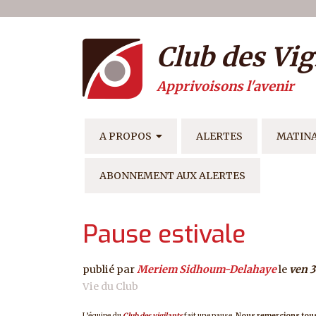
Menu du compte de l'ut
Aller au contenu principal
Club des Vig
Apprivoisons l'avenir
NAVIGATION PRINCIPAL
A PROPOS
ALERTES
MATIN
ABONNEMENT AUX ALERTES
Pause estivale
publié par
Meriem Sidhoum-Delahaye
le
ven 3
Vie du Club
L’équipe du
Club des vigilants
fait une pause.
Nous remercions tous