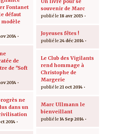
Un livre pour se
er Fontanet
souvenir de Marc
 le défaut
18 avr 2015
u modèle
Joyeuses fêtes !
nov 2014
24 déc 2014
une
Le Club des Vigilants
ratée de
rend hommage à
re de "Soft
Christophe de
Margerie
nov 2014
21 oct 2014
progrès ne
Marc Ullmann le
plus dans un
bienveillant
civilisation
14 Sep 2014
oct 2014