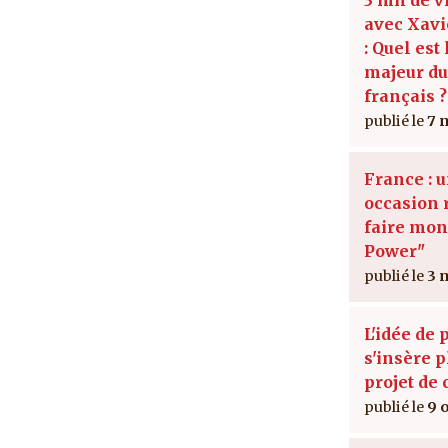
avec Xavi
: Quel est
majeur d
français ?
7 
France : 
occasion 
faire mont
Power"
3 
L'idée de 
s'insère 
projet de 
9 