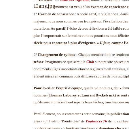
moment est venu d’un
examen de conscience
e
1/
Examen de conscience
: A notre
actif
, la vigilance a, da
majeurs, nous nous sommes peu trompés sur l’évaluation des 
mutations. Au
passif
, l’écho de nos réflexions a été faible et 
plus l’emporterait sur le moins et nous pourrions nous félici
siècle nous contraint à plus d’exigence. «
Il faut,
comme l’a 
2/
Changement de rythme
: Chaque membre doit se sentir co
trésor
. Imaginons ce que serait le
Club
si notre site pouvait r
documents jugés importants étaient régulièrement transmis, si 
étaient mises en commun puis diffusées auprès de nos multiple
Pour éveiller l’esprit d’équipe
, quatre volontaires, deux fem
hommes (
Thomas Laborey et Laurent Ryckelynck
) se sont
qu’ils auront précisément réparti leurs tâches, tous les concour
Parallèlement, nous entamerons cette semaine,
la publication
clés
» (cf. l’édito "Points clés" de
Vigilances 76
de novembre 2
bouleversements enchevêtrés, quelques «
domaines clés
» à 