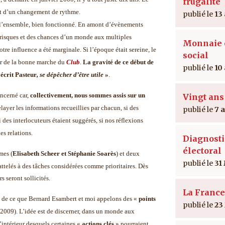
frugalité
t d’un changement de rythme.
13
ns l’ensemble, bien fonctionné. En amont d’évènements
risques et des chances d’un monde aux multiples
Monnaie e
notre influence a été marginale. Si l’époque était sereine, le
social
ter de la bonne marche du
Club
.
La gravité de ce début de
10
écrit Pasteur
, se dépêcher d’être utile
»
.
ncerné car,
collectivement, nous sommes assis sur un
Vingt ans
elayer les informations recueillies par chacun, si des
7 
des interlocuteurs étaient suggérés, si nos réflexions
s relations.
Diagnosti
électoral
mes (
Elisabeth Scheer et Stéphanie Soarès
) et deux
31
 attelés à des tâches considérées comme prioritaires. Dès
s seront sollicités.
La France
de ce que Bernard Esambert et moi appelons des «
points
23
009). L’idée est de discerner, dans un monde aux
l’intérieur desquels certaines «
actions clés
» pourraient