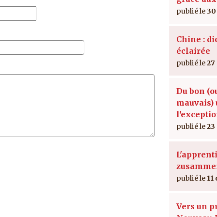
30
Chine : di
éclairée
27
Du bon (o
mauvais) 
l'excepti
23
L'apprent
zusamme
11 
Vers un p