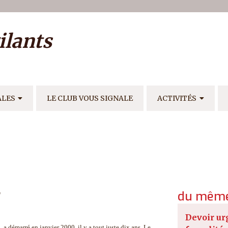
ilisateur
ilants
E
ALES
LE CLUB VOUS SIGNALE
ACTIVITÉS
du même
Devoir ur
a démarré en janvier 2000, il y a tout juste dix ans. Le