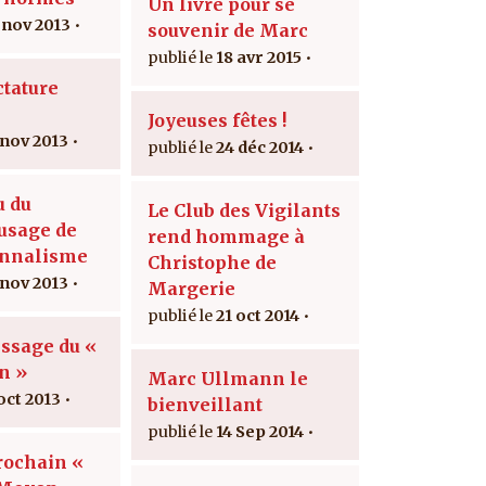
Un livre pour se
 nov 2013
souvenir de Marc
18 avr 2015
ctature
Joyeuses fêtes !
 nov 2013
24 déc 2014
u du
Le Club des Vigilants
usage de
rend hommage à
onnalisme
Christophe de
 nov 2013
Margerie
21 oct 2014
issage du «
n »
Marc Ullmann le
oct 2013
bienveillant
14 Sep 2014
rochain «