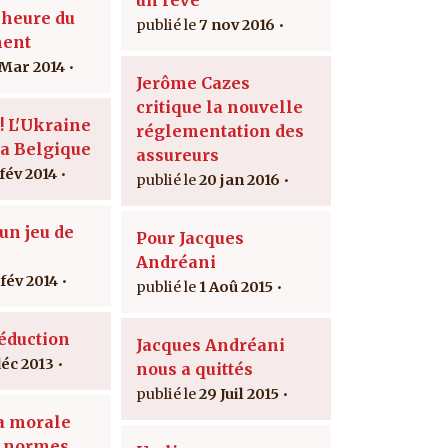
'heure du
7 nov 2016
ment
 Mar 2014
Jerôme Cazes
critique la nouvelle
! L'Ukraine
réglementation des
la Belgique
assureurs
 fév 2014
20 jan 2016
un jeu de
Pour Jacques
s
Andréani
 fév 2014
1 Aoû 2015
séduction
Jacques Andréani
déc 2013
nous a quittés
29 Juil 2015
la morale
x normes