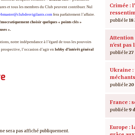
Crimée : l
eures et tous les membres du Club peuvent contribuer. Nul
ressenti
ebmaster@clubdesvigilants.com
fera parfaitement l’affaire.
18
émocratiquement choisir quelques « points clés »
uses ».
Attention 
ations, notre indépendance à l’égard de tous les pouvoirs
n'est pas 
e prospective, l’occasion d’agir en
lobby d’intérêt général
27
Ukraine : 
re
méchant
20
France : 
9 
Europe : 
ne sera pas affiché publiquement.
grâce au