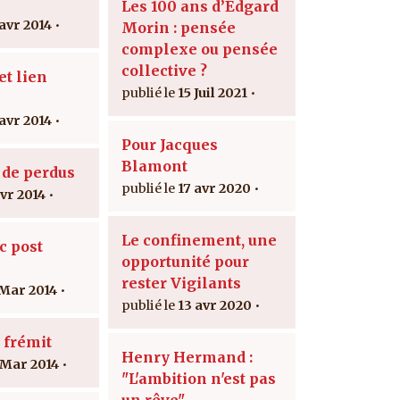
Les 100 ans d’Edgard
 avr 2014
Morin : pensée
complexe ou pensée
collective ?
t lien
15 Juil 2021
 avr 2014
Pour Jacques
Blamont
 de perdus
17 avr 2020
avr 2014
Le confinement, une
c post
opportunité pour
rester Vigilants
 Mar 2014
13 avr 2020
 frémit
Henry Hermand :
 Mar 2014
"L'ambition n'est pas
un rêve"