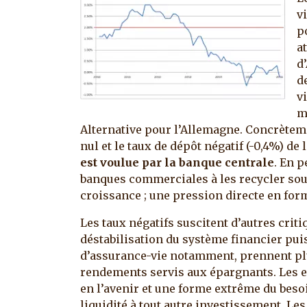
v
p
a
d
d
v
m
Alternative pour l’Allemagne. Concrètemen
nul et le taux de dépôt négatif (-0,4%) de 
est voulue par la banque centrale
. En p
banques commerciales à les recycler sous
croissance ; une pression directe en for
Les taux négatifs suscitent d’autres cri
déstabilisation du système financier pui
d’assurance-vie notamment, prennent plu
rendements servis aux épargnants. Les e
en l’avenir et une forme extrême du besoi
liquidité à tout autre investissement. Le