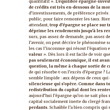
quantitatif ».
L’équilibre épargne-inves
de crédits est très en-dessous de la m
d’investissements, de préférence privés
public, pour faire remonter les taux. Rie
attendant,
trop d’épargne se place sur 
déprime les rendements jusqu’à les re
surs, pas assez de demande, pas assez de
l’avenir, on peut décrire le phénomène so
les cas l’inconnue qui résout l’équation e
valeur
». Dès lors il est facile de voir qu
pas seulement économique, il est avant
question, la même à chaque sortie de cri
de qui résorbe-t-on l’excès d’épargne ? L
semble limpide : aux dépens de ceux qui 
silencieuse qui s’opère. Comme dans tout
redistribution du capital dont les ren
aujourd’hui l’épargne qu’on ne sait plus 
capital socialement inerte du clergé fran
perdants
. Schaüble l’a bien compris qui