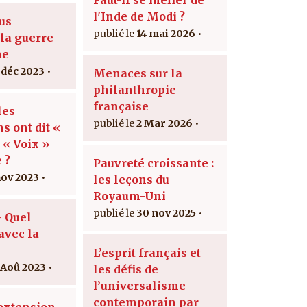
l'Inde de Modi ?
us
14 mai 2026
la guerre
ne
 déc 2023
Menaces sur la
philanthropie
française
les
2 Mar 2026
s ont dit «
 « Voix »
 ?
Pauvreté croissante :
nov 2023
les leçons du
Royaum-Uni
30 nov 2025
 Quel
avec la
L’esprit français et
 Aoû 2023
les défis de
l’universalisme
contemporain par
extension