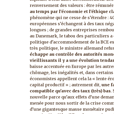
renversement des valeurs : être rémuné
au temps par l’économie et l’éthique c
phénomène qui ne cesse de s’étendre : 4
européennes s’échangent à des taux négat
longues ; de grandes entreprises rembou
au Danemark, le tabou des particuliers a 
politique d’accommodement de la BCE est
très politique, le ministre allemand refu
échappe au contrôle des autorités mon
vieillissants il y a une évolution tend
baisse accentuée en Europe par les autre
chômage, les inégalités et, dans certains 
économistes appellent cela la « lente éro
capital productif » ; autrement dit,
une f
compatible qu’avec des taux (très) bas
.
nouvelle parce qu’aux effets d’une deman
menée pour nous sortir de la crise comme
d’une gigantesque masse monétaire pu