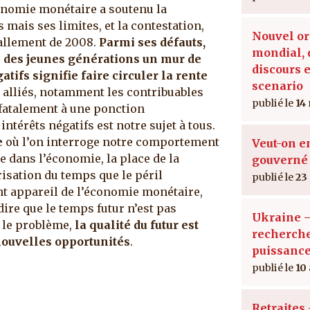
conomie monétaire a soutenu la
mais ses limites, et la contestation,
Nouvel or
allement de 2008.
Parmi ses défauts,
mondial, 
ête des jeunes générations un mur de
discours e
tifs signifie faire circuler la rente
scenario
 alliés, notamment les contribuables
14
 fatalement à une ponction
ntérêts négatifs est notre sujet à tous.
e
où l’on interroge notre comportement
Veut-on e
e dans l’économie, la place de la
gouverné 
risation du temps que le péril
23
nt appareil de l’économie monétaire,
 dire que le temps futur n’est pas
Ukraine –
r le problème,
la qualité du futur est
recherche
 nouvelles opportunités
.
puissance
10
Retraites 