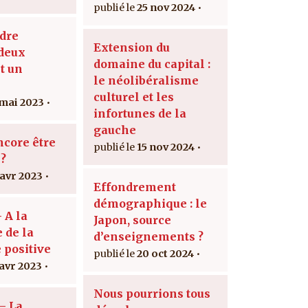
25 nov 2024
dre
Extension du
deux
domaine du capital :
t un
le néolibéralisme
culturel et les
 mai 2023
infortunes de la
gauche
ncore être
15 nov 2024
?
 avr 2023
Effondrement
démographique : le
 A la
Japon, source
 de la
d’enseignements ?
 positive
20 oct 2024
 avr 2023
Nous pourrions tous
– La