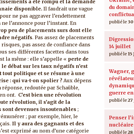
tissements a été rompu et la demande
du domain
onnaie disponible.
Il faudrait une vague
conflictua
 pour ne pas aggraver l’endettement
30 
n ne l’annonce pour l’instant. En
trop peu de placements surs dont elle
ndre négatifs
. Pas assez de placements
Digressio
 risques, pas assez de confiance dans
14 juillet
us ses différentes facettes dans tous
15 
st la même : elle s’appelle «
perte de
e
le débat sur les taux négatifs n’est
Wagner, 
 tout politique et se résume à une
révélateu
se : qui va-t-on spolier ?
Aux dépens
dynamiqu
a réponse, redoutée par Schaüble,
guerre en
en ont.
C’est bien une révolution
27
e révolution, il s’agit de la
tes sont devenues insoutenables
;
rémunérer ; par exemple, hier, le
Penser l
çais.
Il y aura des gagnants et des
nucléaire
 s’est exprimé au nom d’une catégorie
28