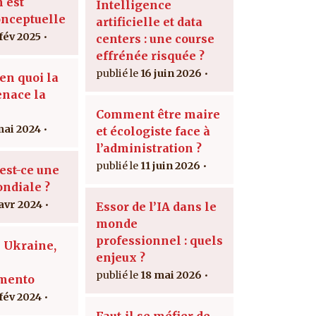
n est
Intelligence
onceptuelle
artificielle et data
 fév 2025
centers : une course
effrénée risquée ?
16 juin 2026
en quoi la
nace la
Comment être maire
mai 2024
et écologiste face à
l’administration ?
11 juin 2026
est-ce une
ndiale ?
 avr 2024
Essor de l’IA dans le
monde
professionnel : quels
 Ukraine,
enjeux ?
18 mai 2026
mento
 fév 2024
Faut-il se méfier de