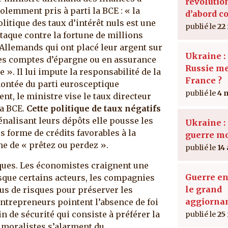
révolutio
iolemment pris à parti la BCE : « la
d’abord c
olitique des taux d’intérêt nuls est une
22
ttaque contre la fortune de millions
’Allemands qui ont placé leur argent sur
Ukraine : 
es comptes d’épargne ou en assurance
Russie me
ie ». Il lui impute la responsabilité de la
France ?
ontée du parti eurosceptique
4 
t, le ministre vise le taux directeur
la BCE.
Cette politique de taux négatifs
énalisant leurs dépôts elle pousse les
Ukraine : 
 forme de crédits favorables à la
guerre mo
me de « prêtez ou perdez ».
14
tiques. Les économistes craignent une
Guerre en
sque certains acteurs, les compagnies
le grand
s de risques pour préserver les
aggiorna
ntrepreneurs pointent l’absence de foi
n de sécurité qui consiste à préférer la
25
s moralistes s’alarment du