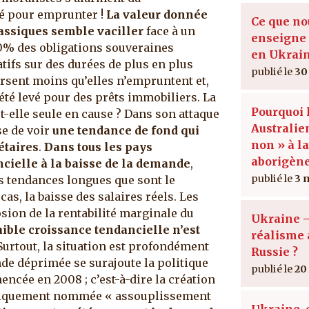
ré pour emprunter !
La valeur donnée
Ce que no
lassiques semble vaciller
face à un
enseigne 
0% des obligations souveraines
en Ukrai
ifs sur des durées de plus en plus
30
rsent moins qu’elles n’empruntent et,
été levé pour des prêts immobiliers. La
Pourquoi 
-elle seule en cause ? Dans son attaque
Australien
se de voir
une tendance de fond qui
non » à la
étaires
.
Dans tous les pays
aborigène
ancielle à la baisse de la demande
,
3 
s tendances longues que sont le
cas, la baisse des salaires réels. Les
sion de la rentabilité marginale du
Ukraine –
aible croissance tendancielle n’est
réalisme 
 Surtout, la situation est profondément
Russie ?
de déprimée se surajoute la politique
20
ncée en 2008 ; c’est-à-dire la création
diquement nommée « assouplissement
Ukraine, 