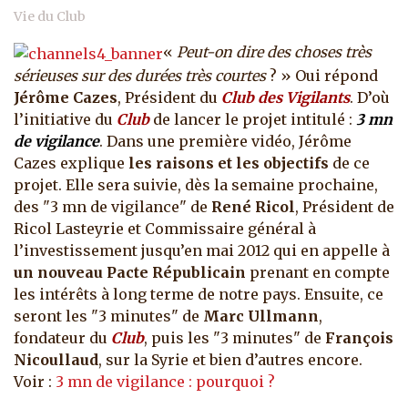
Vie du Club
«
Peut-on dire des choses très
sérieuses sur des durées très courtes
? » Oui répond
Jérôme Cazes
, Président du
Club des Vigilants
. D’où
l’initiative du
Club
de lancer le projet intitulé :
3 mn
de vigilance
. Dans une première vidéo, Jérôme
Cazes explique
les raisons et les objectifs
de ce
projet. Elle sera suivie, dès la semaine prochaine,
des "3 mn de vigilance" de
René Ricol
, Président de
Ricol Lasteyrie et Commissaire général à
l’investissement jusqu’en mai 2012 qui en appelle à
un nouveau Pacte Républicain
prenant en compte
les intérêts à long terme de notre pays.
Ensuite, ce
seront les "3 minutes" de
Marc Ullmann
,
fondateur du
Club
, puis les "3 minutes" de
François
Nicoullaud
, sur la Syrie et bien d’autres encore.
Voir :
3 mn de vigilance : pourquoi ?