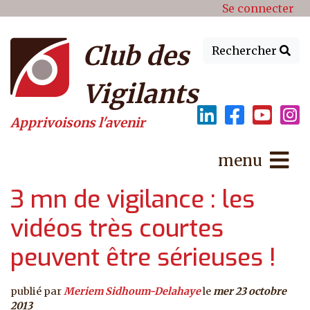
Menu du compte de l'utilisat
Aller au contenu principal
Se connecter
Club des
Rechercher
Vigilants
Apprivoisons l'avenir
menu
3 mn de vigilance : les
vidéos très courtes
peuvent être sérieuses !
publié par
Meriem Sidhoum-Delahaye
le
mer 23 octobre
2013