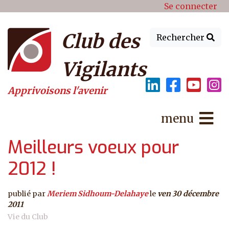
Menu du compte de l'utilisat
Aller au contenu principal
Se connecter
Club des
Rechercher
Vigilants
Apprivoisons l'avenir
menu
Meilleurs voeux pour
2012 !
publié par
Meriem Sidhoum-Delahaye
le
ven 30 décembre
2011
Vie du Club