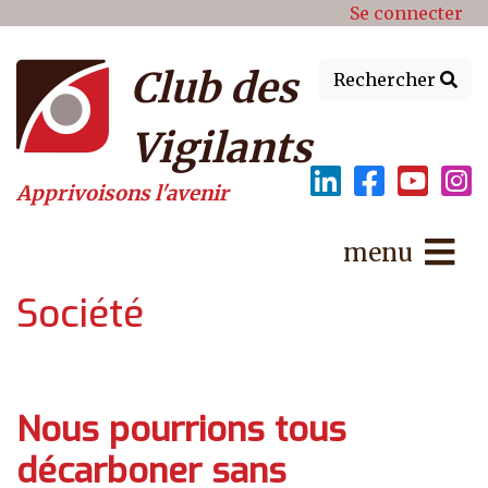
Menu du compte de l'utilisat
Aller au contenu principal
Se connecter
Club des
Rechercher
Vigilants
Apprivoisons l'avenir
menu
Société
Nous pourrions tous
décarboner sans