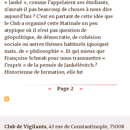
« Janké », comme l’appelaient ses étudiants,
n’aurait-il pas beaucoup de choses à nous dire
aujourd'hui ? C’est en partant de cette idée que
le Club a organisé cette Matinale un peu
atypique où il n’est pas question de
géopolitique, de démocratie, de cohésion
sociale ou autres thèmes habituels (quoique)
mais…de « philosophie ». Et qui mieux que
Françoise Schwab pour nous transmettre «
l’esprit » de la pensée de Jankélévitch ?
Historienne de formation, elle fut
Pagination
Page précédente
Page suivante
‹‹
Page 2
››
Club de Vigilants
, 43 rue de Constantinople, 75008