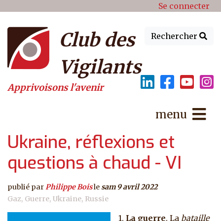
Menu du compte de l'utilisat
Aller au contenu principal
Se connecter
Club des
Rechercher
Vigilants
Apprivoisons l'avenir
menu
Ukraine, réflexions et
questions à chaud - VI
publié par
Philippe Bois
le
sam 9 avril 2022
Gaz
Guerre
Ukraine
Russie
1.
La guerre
. La
bataille