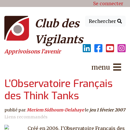
Menu du compte de l'utilisat
Aller au contenu principal
Se connecter
Club des
Rechercher
Vigilants
Apprivoisons l'avenir
menu
L’Observatoire Français
des Think Tanks
publié par
Meriem Sidhoum-Delahaye
le
jeu 1 février 2007
Liens recommandés
Créé en 2006, l’Observatoire Français des