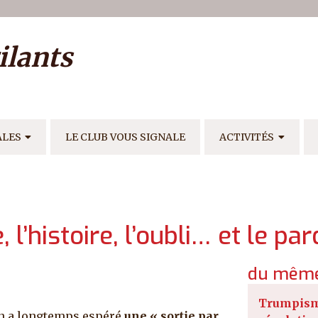
ilisateur
ilants
E
ALES
LE CLUB VOUS SIGNALE
ACTIVITÉS
l’histoire, l’oubli… et le pa
du même
Trumpism
n a longtemps espéré
une « sortie par