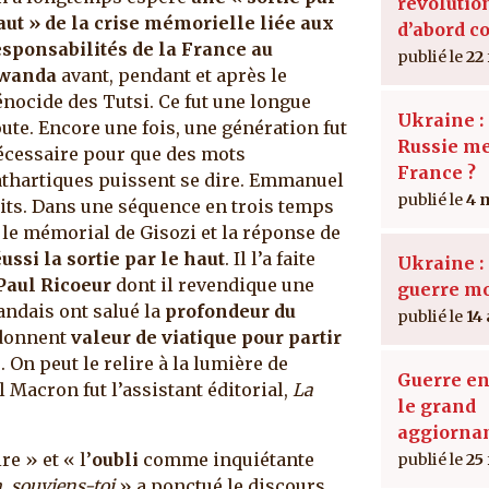
révolutio
aut » de la crise mémorielle liée aux
d’abord c
esponsabilités de la France au
22
wanda
avant, pendant et après le
énocide des Tutsi. Ce fut une longue
Ukraine : 
ute. Encore une fois, une génération fut
Russie me
écessaire pour que des mots
France ?
athartiques puissent se dire. Emmanuel
4 
its. Dans une séquence en trois temps
 le mémorial de Gisozi et la réponse de
ussi la sortie par le haut
. Il l’a faite
Ukraine : 
 Paul Ricoeur
dont il revendique une
guerre mo
wandais ont salué la
profondeur du
14
i donnent
valeur de viatique pour partir
n
. On peut le relire à la lumière de
Guerre en
Macron fut l’assistant éditorial,
La
le grand
aggiorna
e » et « l’
oubli
comme inquiétante
25
, souviens-toi
» a ponctué le discours