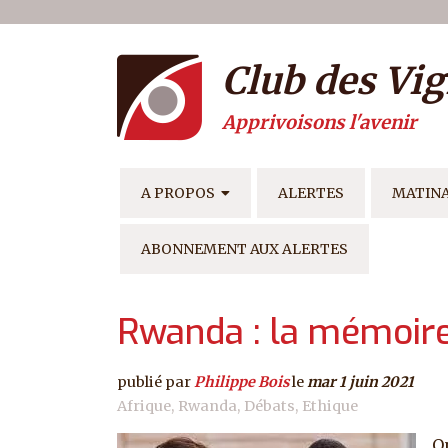
Menu du compte de l'ut
Aller au contenu principal
Club des Vig
Apprivoisons l'avenir
NAVIGATION PRINCIPAL
A PROPOS
ALERTES
MATIN
ABONNEMENT AUX ALERTES
Rwanda : la mémoire, 
publié par
Philippe Bois
le
mar 1 juin 2021
Afrique
Rwanda
Débats
Ethique
O