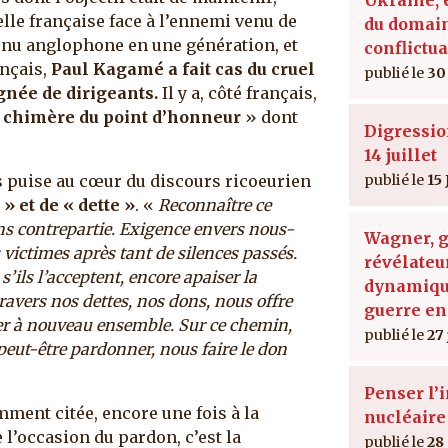
lle française face à l’ennemi venu de
du domain
enu anglophone en une génération, et
conflictua
ançais,
Paul Kagamé a fait cas du cruel
30 
gnée de dirigeants.
Il y a, côté français,
a chimère du point d’honneur
» dont
Digressio
14 juillet
s puise au cœur du discours ricoeurien
15 
» et de « dette »
. «
Reconnaître ce
ans contrepartie. Exigence envers nous-
Wagner, 
ictimes après tant de silences passés.
révélateu
’ils l’acceptent, encore apaiser la
dynamiqu
ravers nos dettes, nos dons, nous offre
guerre en
iner à nouveau ensemble. Sur ce chemin,
27
 peut-être pardonner, nous faire le don
Penser l
mment citée, encore une fois à la
nucléaire
e l’occasion du pardon, c’est la
28