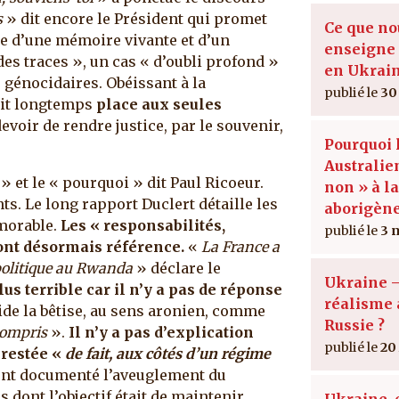
s
» dit encore le Président qui promet
Ce que no
ge d’une mémoire vivante et d’un
enseigne 
des traces », un cas « d’oubli profond »
en Ukrai
 génocidaires. Obéissant à la
30
fait longtemps
place aux seules
evoir de rendre justice, par le souvenir,
Pourquoi 
Australien
» et le « pourquoi » dit Paul Ricoeur.
non » à la
s. Le long rapport Duclert détaille les
aborigène
mémorable.
Les « responsabilités,
3 
font désormais référence.
«
La France a
 politique au Rwanda
» déclare le
Ukraine –
lus terrible car il n’y a pas de réponse
réalisme 
aide la bêtise, au sens aronien, comme
Russie ?
compris
».
Il n’y a pas d’explication
20
 restée «
de fait, aux côtés d’un régime
ont documenté l’aveuglement du
 dont l’objectif était de maintenir,
Ukraine, 