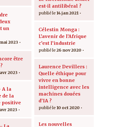
est-il antilibéral ?
14 jan 2021
dre
deux
t un
Célestin Monga :
L’avenir de l’Afrique
 mai 2023
c’est l’industrie
26 nov 2020
ncore être
?
Laurence Devillers :
 avr 2023
Quelle éthique pour
vivre en bonne
intelligence avec les
 A la
machines douées
 de la
d’IA ?
 positive
10 oct 2020
 avr 2023
Les nouvelles
– La