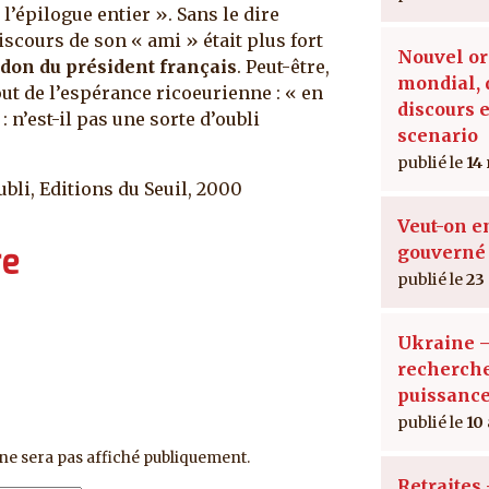
’épilogue entier ». Sans le dire
scours de son « ami » était plus fort
Nouvel or
don du président français
. Peut-être,
mondial, 
out de l’espérance ricoeurienne : « en
discours e
: n’est-il pas une sorte d’oubli
scenario
14
ubli, Editions du Seuil, 2000
Veut-on e
gouverné 
re
23
Ukraine –
recherche
puissance
10
ne sera pas affiché publiquement.
Retraites 