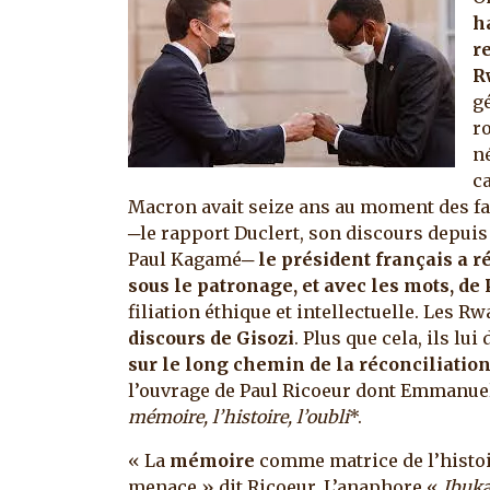
h
r
R
g
ro
n
c
Macron avait seize ans au moment des fa
─le rapport Duclert, son discours depuis
Paul Kagamé─
le président français a ré
sous le patronage, et avec les mots, de
filiation éthique et intellectuelle. Les R
discours de Gisozi
. Plus que cela, ils lu
sur le long chemin de la réconciliatio
l’ouvrage de Paul Ricoeur dont Emmanuel 
mémoire, l’histoire, l’oubli
*.
« La
mémoire
comme matrice de l’histoir
menace » dit Ricoeur. L’anaphore «
Ibuka