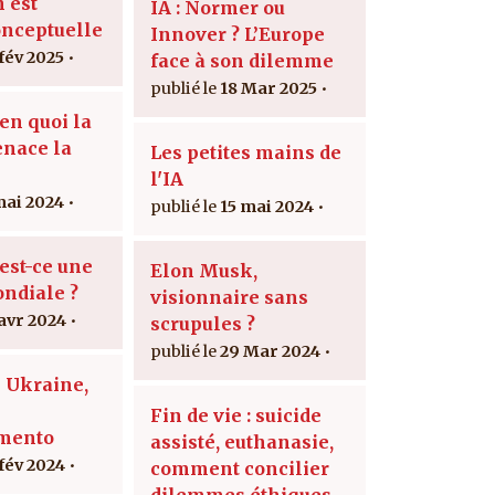
n est
IA : Normer ou
onceptuelle
Innover ? L’Europe
 fév 2025
face à son dilemme
18 Mar 2025
en quoi la
nace la
Les petites mains de
l'IA
mai 2024
15 mai 2024
est-ce une
Elon Musk,
ndiale ?
visionnaire sans
 avr 2024
scrupules ?
29 Mar 2024
 Ukraine,
Fin de vie : suicide
mento
assisté, euthanasie,
 fév 2024
comment concilier
dilemmes éthiques