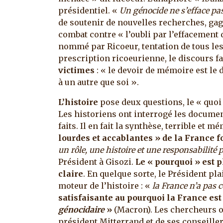
présidentiel. «
Un génocide ne s’efface pa
de soutenir de nouvelles recherches, ga
combat contre « l’oubli par l’effacement 
nommé par Ricoeur, tentation de tous les
prescription ricoeurienne, le discours 
victimes
: « le devoir de mémoire est le d
à un autre que soi ».
L’histoire
pose deux questions, le « quoi 
Les historiens ont interrogé les document
faits. Il en fait la synthèse, terrible et 
lourdes et accablantes » de la France 
un rôle, une histoire et une responsabilité
Président à Gisozi.
Le « pourquoi » est p
claire
. En quelque sorte, le Président pl
moteur de l’histoire : «
la France n’a pas 
satisfaisante au pourquoi la France est
génocidaire
»
(Macron). Les chercheurs 
président Mitterrand et de ses conseillers