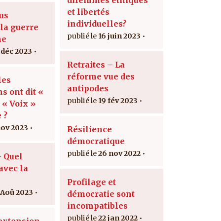
et libertés
us
individuelles?
la guerre
16 juin 2023
ne
 déc 2023
Retraites – La
réforme vue des
les
antipodes
s ont dit «
19 fév 2023
 « Voix »
 ?
nov 2023
Résilience
démocratique
26 nov 2022
 Quel
avec la
Profilage et
 Aoû 2023
démocratie sont
incompatibles
22 jan 2022
extension