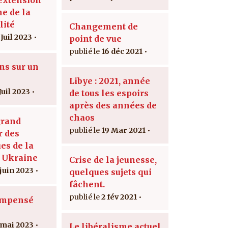
e de la
lité
Changement de
Juil 2023
point de vue
16 déc 2021
ns sur un
Libye : 2021, année
Juil 2023
de tous les espoirs
après des années de
chaos
grand
19 Mar 2021
r des
es de la
 Ukraine
Crise de la jeunesse,
 juin 2023
quelques sujets qui
fâchent.
2 fév 2021
’impensé
 mai 2023
Le libéralisme actuel