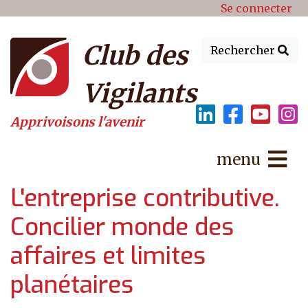
Menu du compte de l'utilisat
Aller au contenu principal
Se connecter
Club des
Rechercher
Vigilants
Apprivoisons l'avenir
menu
L'entreprise contributive.
Concilier monde des
affaires et limites
planétaires