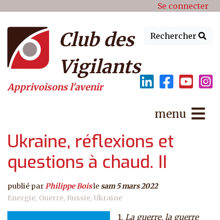
Menu du compte de l'utilisat
Aller au contenu principal
Se connecter
Club des
Rechercher
Vigilants
Apprivoisons l'avenir
menu
Ukraine, réflexions et
questions à chaud. II
publié par
Philippe Bois
le
sam 5 mars 2022
Energie
Guerre
Russie
Ukraine
1.
La guerre, la guerre