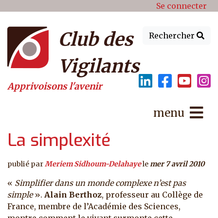
Menu du compte de l'utilisat
Aller au contenu principal
Se connecter
Club des
Rechercher
Vigilants
Apprivoisons l'avenir
menu
La simplexité
publié par
Meriem Sidhoum-Delahaye
le
mer 7 avril 2010
«
Simplifier dans un monde complexe n’est pas
simple
».
Alain Berthoz
, professeur au Collège de
France, membre de l’Académie des Sciences,