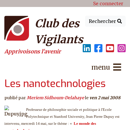
Menu du compte de l'utilisat
Aller au contenu principal
Se connecter
Club des
Rechercher
Vigilants
Apprivoisons l'avenir
menu
Les nanotechnologies
publié par
Meriem Sidhoum-Delahaye
le
ven 2 mai 2008
Professeur de philosophie sociale et politique à l'Ecole
Polytechnique et Stanford University, Jean Pierre Dupuy est
intervenu, mercredi 14 mai, sur le thème :
«
Le monde des