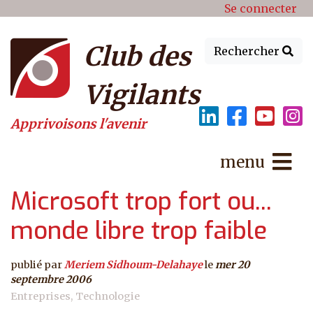
Menu du compte de l'utilisat
Aller au contenu principal
Se connecter
Club des
Rechercher
Vigilants
Apprivoisons l'avenir
menu
Microsoft trop fort ou...
monde libre trop faible
publié par
Meriem Sidhoum-Delahaye
le
mer 20
septembre 2006
Entreprises
Technologie