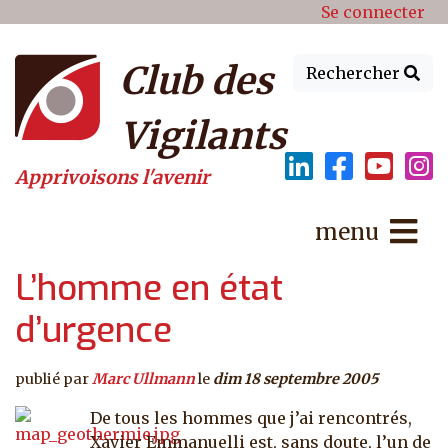
Menu du compte de l'utilisat
Aller au contenu principal
Se connecter
Club des
Rechercher
Vigilants
Apprivoisons l'avenir
menu
L’homme en état
d’urgence
publié par
Marc Ullmann
le
dim 18 septembre 2005
De tous les hommes que j’ai rencontrés,
Xavier Emmanuelli est, sans doute, l’un de