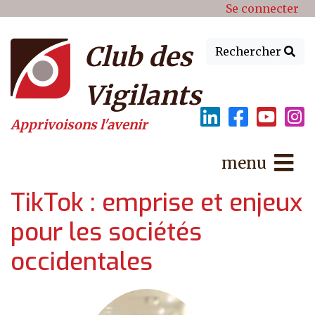
Menu du compte de l'utilisat
Aller au contenu principal
Se connecter
Club des
Rechercher
Vigilants
Apprivoisons l'avenir
menu
TikTok : emprise et enjeux
pour les sociétés
occidentales