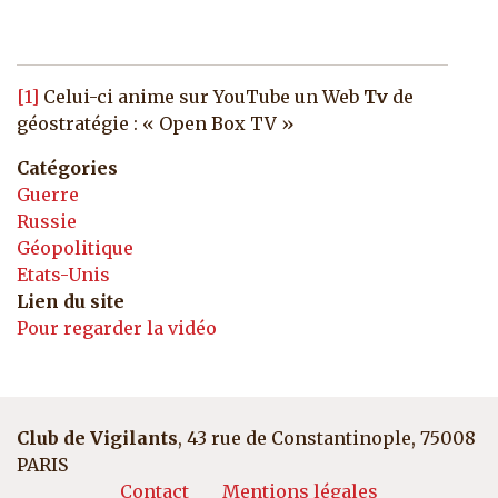
[1]
Celui-ci anime sur YouTube un Web
Tv
de
géostratégie : « Open Box TV »
Catégories
Guerre
Russie
Géopolitique
Etats-Unis
Lien du site
Pour regarder la vidéo
Club de Vigilants
, 43 rue de Constantinople, 75008
PARIS
Pied de page
Contact
Mentions légales