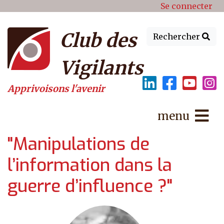
Menu du compte de l'utilisat
Aller au contenu principal
Se connecter
Club des
Rechercher
Vigilants
Apprivoisons l'avenir
menu
"Manipulations de
l’information dans la
guerre d’influence ?"