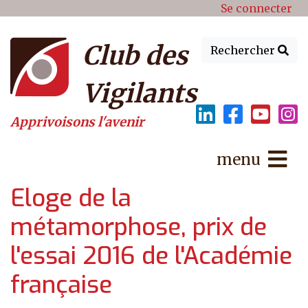
Menu du compte de l'utilisat
Aller au contenu principal
Se connecter
Club des
Rechercher
Vigilants
Apprivoisons l'avenir
menu
Eloge de la
métamorphose, prix de
l'essai 2016 de l'Académie
française