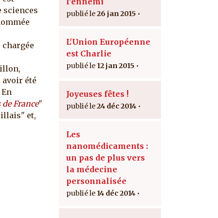
l’ennemi
 sciences
26 jan 2015
t nommée
L'Union Européenne
, chargée
est Charlie
12 jan 2015
illon,
 avoir été
 En
Joyeuses fêtes !
 de France
"
24 déc 2014
llais" et,
Les
nanomédicaments :
un pas de plus vers
la médecine
personnalisée
14 déc 2014