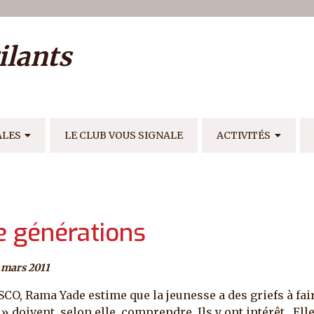
ilisateur
ilants
E
ALES
LE CLUB VOUS SIGNALE
ACTIVITÉS
re générations
 mars 2011
O, Rama Yade estime que la jeunesse a des griefs à fair
 doivent, selon elle, comprendre. Ils y ont intérêt. Elle