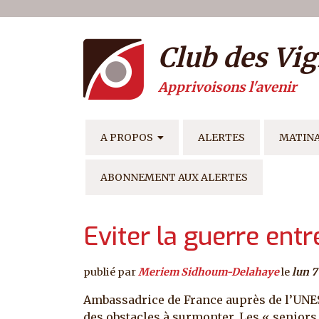
Menu du compte de l'ut
Aller au contenu principal
Club des Vig
Apprivoisons l'avenir
NAVIGATION PRINCIPAL
A PROPOS
ALERTES
MATIN
ABONNEMENT AUX ALERTES
Eviter la guerre ent
publié par
Meriem Sidhoum-Delahaye
le
lun 7
Ambassadrice de France auprès de l’UNESC
des obstacles à surmonter. Les « seniors »