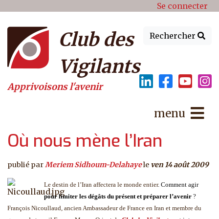
Menu du compte de l'utilisat
Aller au contenu principal
Se connecter
Club des
Rechercher
Vigilants
Apprivoisons l'avenir
menu
Où nous mène l’Iran
publié par
Meriem Sidhoum-Delahaye
le
ven 14 août 2009
Le destin de l’Iran affectera le monde entier
. Comment agir
pour limiter les dégâts du présent et préparer l’avenir
?
François Nicoullaud, ancien Ambassadeur de France en Iran et membre du