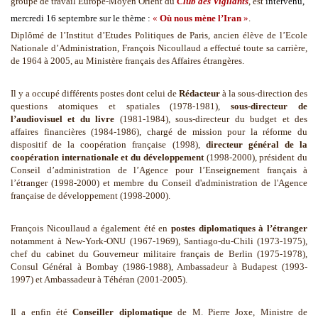
groupe de travail Europe-Moyen Orient du
Club des Vigilants
, est
intervenu,
mercredi 16 septembre sur le thème :
«
Où nous mène l’Iran
»
.
Diplômé de l’Institut d’Etudes Politiques de Paris, ancien élève de l’Ecole
Nationale d’Administration, François Nicoullaud a effectué toute sa carrière,
de 1964 à 2005, au Ministère français des Affaires étrangères.
Il y a occupé différents postes dont celui de
Rédacteur
à la sous-direction des
questions atomiques et spatiales (1978-1981),
sous-directeur de
l’audiovisuel et du livre
(1981-1984), sous-directeur du budget et des
affaires financières (1984-1986), chargé de mission pour la réforme du
dispositif de la coopération française (1998),
directeur général de la
coopération internationale et du développement
(1998-2000), président du
Conseil d’administration de l’Agence pour l’Enseignement français à
l’étranger (1998-2000) et membre du Conseil d'administration de l'Agence
française de développement (1998-2000).
François Nicoullaud a également été en
postes diplomatiques à l’étranger
notamment à New-York-ONU (1967-1969), Santiago-du-Chili (1973-1975),
chef du cabinet du Gouverneur militaire français de Berlin (1975-1978),
Consul Général à Bombay (1986-1988), Ambassadeur à Budapest (1993-
1997) et Ambassadeur à Téhéran (2001-2005).
Il a enfin été
Conseiller diplomatique
de M. Pierre Joxe, Ministre de