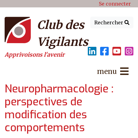
Menu du compte de l'utilisat
Aller au contenu principal
Se connecter
Club des
Rechercher
Vigilants
Apprivoisons l'avenir
menu
Neuropharmacologie :
perspectives de
modification des
comportements