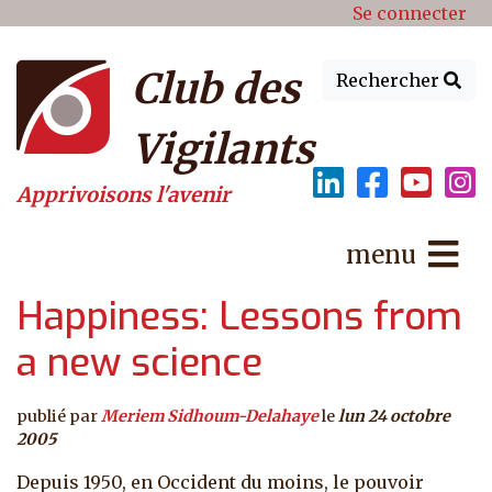
Menu du compte de l'utilisat
Aller au contenu principal
Se connecter
Club des
Rechercher
Vigilants
Apprivoisons l'avenir
menu
Happiness: Lessons from
a new science
publié par
Meriem Sidhoum-Delahaye
le
lun 24 octobre
2005
Depuis 1950, en Occident du moins, le pouvoir